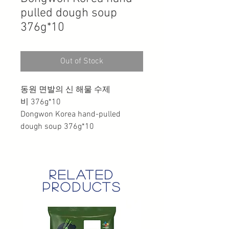
pulled dough soup
376g*10
Out of Stock
동원 면발의 신 해물 수제
비 376g*10
Dongwon Korea hand-pulled
dough soup 376g*10
related
products