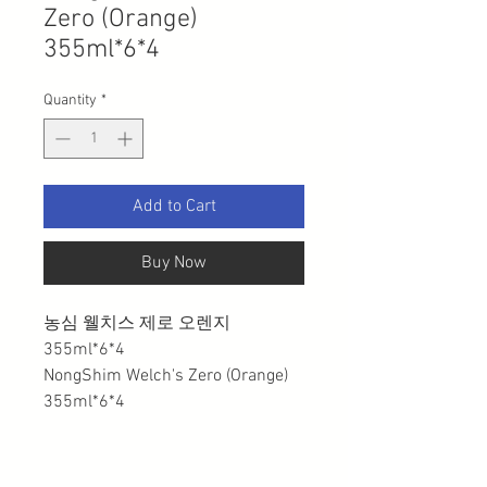
Zero (Orange)
355ml*6*4
Quantity
*
Add to Cart
Buy Now
농심 웰치스 제로 오렌지
355ml*6*4
NongShim Welch's Zero (Orange)
355ml*6*4